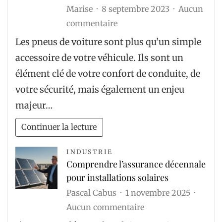
Marise
8 septembre 2023
Aucun
sur
commentaire
Le
Les pneus de voiture sont plus qu’un simple
recyclage
accessoire de votre véhicule. Ils sont un
des
élément clé de votre confort de conduite, de
pneus
votre sécurité, mais également un enjeu
de
majeur…
voiture
:
Continuer la lecture
comment
contribuer
INDUSTRIE
Comprendre l’assurance décennale
à
pour installations solaires
la
Pascal Cabus
1 novembre 2025
préservation
sur
Aucun commentaire
de
Comprendre