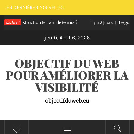
Passer
LES DERNIÈRES NOUVELLES
au
 construction terrain de tennis ?
Exclusif
Le guide pour d
contenu
Il y a 3 jours
jeudi, Août 6, 2026
OBJECTIF DU WEB
POUR AMÉLIORER LA
VISIBILITÉ
objectifduweb.eu
Menu
principal