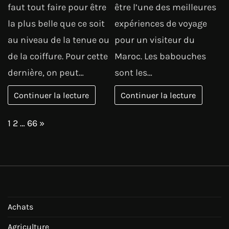
faut tout faire pour être
être l’une des meilleures
la plus belle que ce soit
expériences de voyage
au niveau de la tenue ou
pour un visiteur du
de la coiffure. Pour cette
Maroc. Les babouches
dernière, on peut…
sont les…
Continuer la lecture
Continuer la lecture
Page:
Next
1
2
…
66
»
Achats
Agriculture