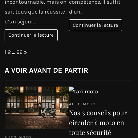
incontournable, mais on
compétence. Il suffit
sait tous que la réussite
d’un…
d’un séjour…
Continuer la lecture
Continuer la lecture
Page:
Next
1
2
…
66
»
A VOIR AVANT DE PARTIR
AUTO MOTO
Nos 3 conseils pour
circuler à moto en
toute sécurité
AUTO MOTO