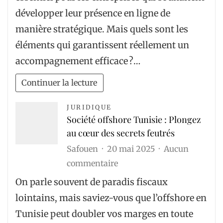
les
développer leur présence en ligne de
4
manière stratégique. Mais quels sont les
éléments
éléments qui garantissent réellement un
d’un
accompagnement efficace ?…
accompagnement
digital
Continuer la lecture
Lyon ?
JURIDIQUE
Société offshore Tunisie : Plongez
au cœur des secrets feutrés
Safouen
20 mai 2025
Aucun
sur
commentaire
Société
On parle souvent de paradis fiscaux
offshore
lointains, mais saviez-vous que l’offshore en
Tunisie
Tunisie peut doubler vos marges en toute
: