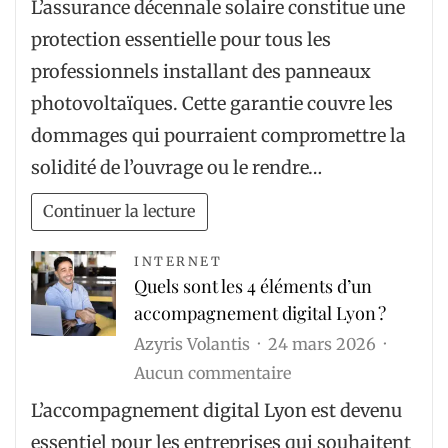
l’environnement
L’assurance décennale solaire constitue une
l’assurance
protection essentielle pour tous les
décennale
professionnels installant des panneaux
pour
photovoltaïques. Cette garantie couvre les
installations
dommages qui pourraient compromettre la
solaires
solidité de l’ouvrage ou le rendre…
Continuer la lecture
INTERNET
Quels sont les 4 éléments d’un
accompagnement digital Lyon ?
Azyris Volantis
24 mars 2026
sur
Aucun commentaire
Quels
L’accompagnement digital Lyon est devenu
sont
essentiel pour les entreprises qui souhaitent