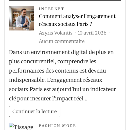
INTERNET
Comment analyser l’engagement
réseaux sociaux Paris ?
Azyris Volantis
10 avril 2026
sur
Aucun commentaire
Comment
Dans un environnement digital de plus en
analyser
plus concurrentiel, comprendre les
l’engagement
performances des contenus est devenu
réseaux
indispensable. L’engagement réseaux
sociaux
sociaux Paris est aujourd’hui un indicateur
Paris
clé pour mesurer l’impact réel…
?
Continuer la lecture
FASHION MODE