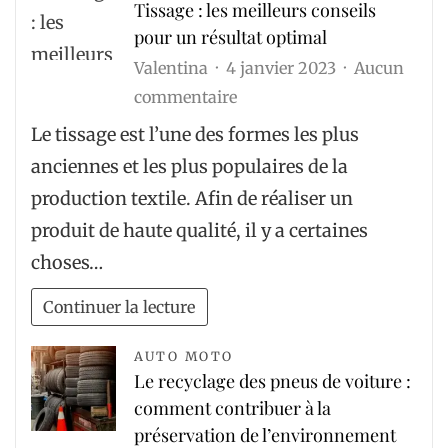
Tissage : les meilleurs conseils
pour un résultat optimal
Valentina
4 janvier 2023
Aucun
sur
commentaire
Tissage
Le tissage est l’une des formes les plus
:
anciennes et les plus populaires de la
les
production textile. Afin de réaliser un
meilleurs
produit de haute qualité, il y a certaines
conseils
choses…
pour
un
Continuer la lecture
résultat
optimal
AUTO MOTO
Le recyclage des pneus de voiture :
comment contribuer à la
préservation de l’environnement