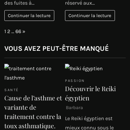
des fuites à…
réservé aux…
Continuer la lecture
Continuer la lecture
Page:
Next
1
2
…
66
»
VOUS AVEZ PEUT-ÊTRE MANQUÉ
PASSION
Découvrir le Reiki
SANTÉ
Cause de l’asthme et
égyptien
variante de
Barbara
traitement contre la
Le Reiki égyptien est
toux asthmatique.
mieux connu sous le