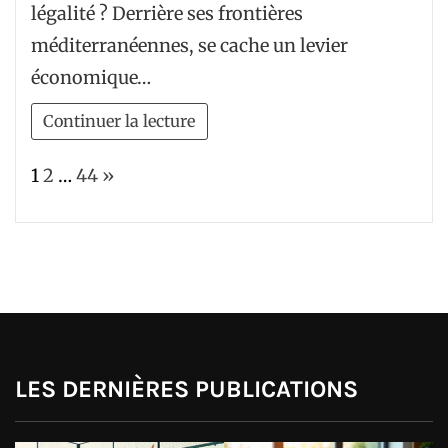
légalité ? Derrière ses frontières
Plongez
méditerranéennes, se cache un levier
au
économique…
cœur
des
Continuer la lecture
secrets
feutrés
Page:
Next
1
2
…
44
»
LES DERNIÈRES PUBLICATIONS