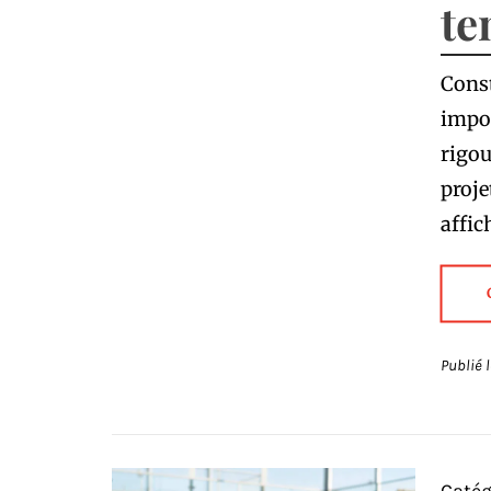
te
Const
impo
rigou
proje
affic
Publié 