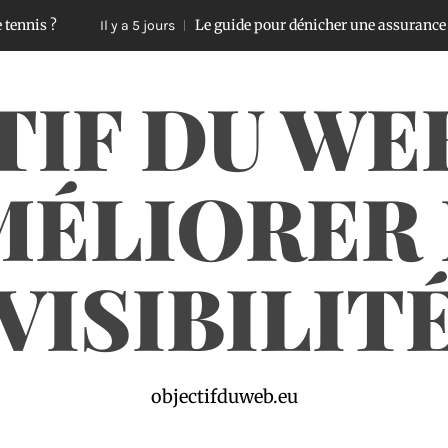
Le guide pour dénicher une assurance voiture pas c
Il y a 5 jours
TIF DU WE
MÉLIORER 
VISIBILIT
objectifduweb.eu