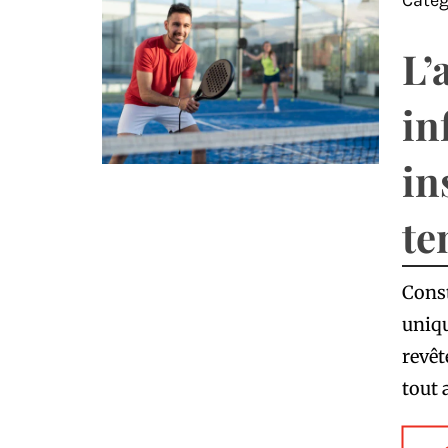
Catég
L’
in
in
te
Const
uniqu
revêt
tout 