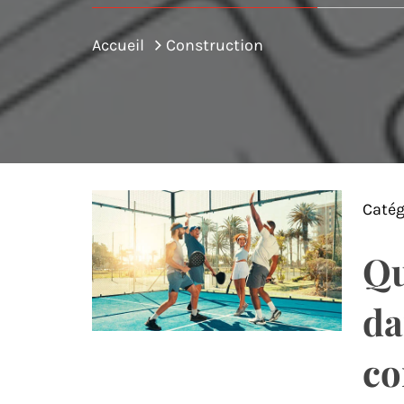
Accueil
Construction
Catég
Qu
da
co