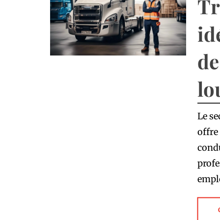
Tr
id
de
lo
Le se
offre
cond
profe
emplo