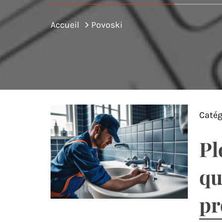
Accueil
Povoski
Catég
Pl
qu
pr