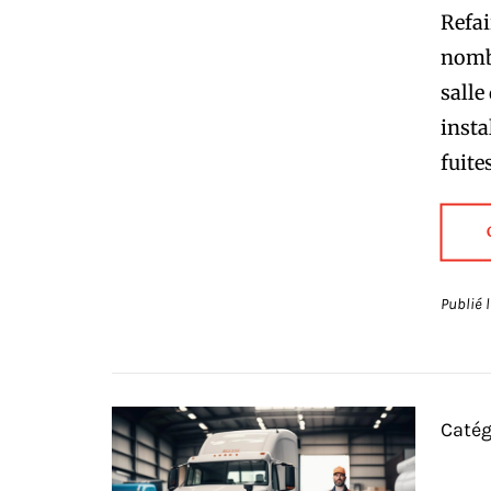
Refai
nomb
salle
insta
fuite
Publié 
Catég