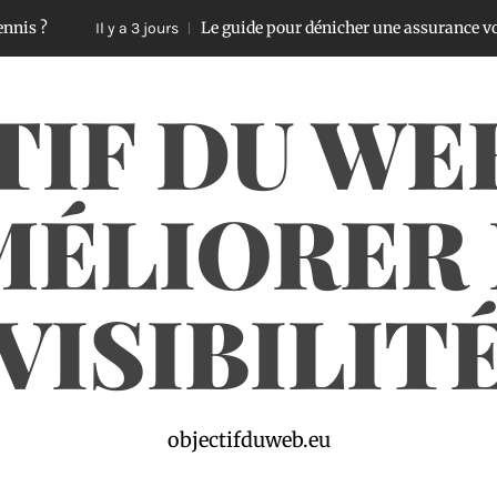
Le guide pour dénicher une assurance voiture pas chère
l y a 3 jours
TIF DU WE
MÉLIORER 
VISIBILIT
objectifduweb.eu