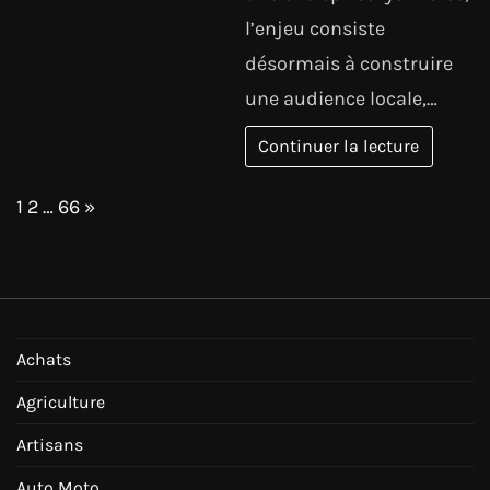
l’enjeu consiste
désormais à construire
une audience locale,…
Continuer la lecture
Page:
Next
1
2
…
66
»
Achats
Agriculture
Artisans
Auto Moto