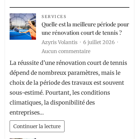
SERVICES
Quelle est la meilleure période pour
une rénovation court de tennis ?
Azyris Volantis
6 juillet 2026
sur
Aucun commentaire
Quelle
La réussite d’une rénovation court de tennis
est
dépend de nombreux paramètres, mais le
la
choix de la période des travaux est souvent
meilleure
sous-estimé. Pourtant, les conditions
période
climatiques, la disponibilité des
pour
entreprises…
une
rénovation
Continuer la lecture
court