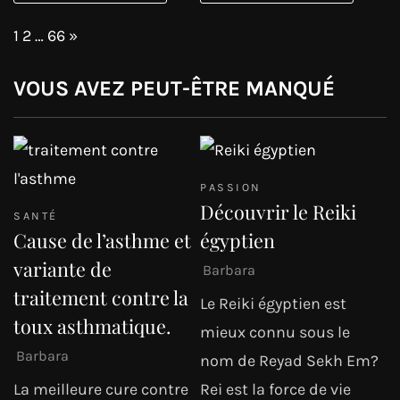
Page:
Next
1
2
…
66
»
VOUS AVEZ PEUT-ÊTRE MANQUÉ
PASSION
Découvrir le Reiki
SANTÉ
Cause de l’asthme et
égyptien
variante de
Barbara
traitement contre la
Le Reiki égyptien est
toux asthmatique.
mieux connu sous le
Barbara
nom de Reyad Sekh Em?
La meilleure cure contre
Rei est la force de vie