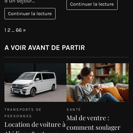
d’un séjour…
Continuer la lecture
Continuer la lecture
Page:
Next
1
2
…
66
»
A VOIR AVANT DE PARTIR
TRANSPORTS DE
SANTÉ
Mal de ventre :
PERSONNES
Location de voiture à
comment soulager