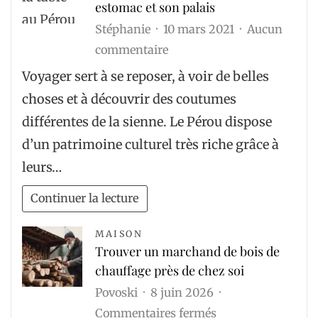
estomac et son palais
entreprise
Stéphanie
10 mars 2021
Aucun
?
sur
commentaire
Se
Voyager sert à se reposer, à voir de belles
rendre
choses et à découvrir des coutumes
au
différentes de la sienne. Le Pérou dispose
Pérou
d’un patrimoine culturel très riche grâce à
pour
leurs…
gâter
son
Continuer la lecture
estomac
et
MAISON
Trouver un marchand de bois de
son
chauffage près de chez soi
palais
Povoski
8 juin 2026
sur
Commentaires fermés