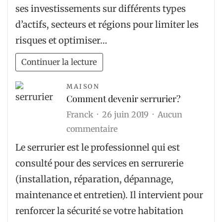
actifs
ses investissements sur différents types
:
d’actifs, secteurs et régions pour limiter les
quels
risques et optimiser…
sont
les
Continuer la lecture
avantages
de
MAISON
Comment devenir serrurier?
la
Franck
26 juin 2019
Aucun
diversification
sur
commentaire
?
Comment
Le serrurier est le professionnel qui est
devenir
consulté pour des services en serrurerie
serrurier?
(installation, réparation, dépannage,
maintenance et entretien). Il intervient pour
renforcer la sécurité se votre habitation