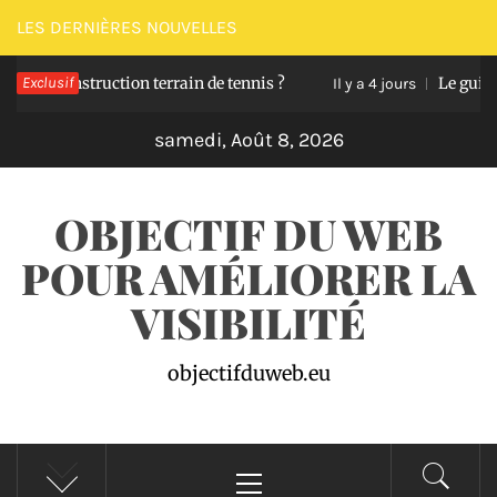
Passer
LES DERNIÈRES NOUVELLES
au
 construction terrain de tennis ?
Exclusif
Le guide pour 
contenu
Il y a 4 jours
samedi, Août 8, 2026
OBJECTIF DU WEB
POUR AMÉLIORER LA
VISIBILITÉ
objectifduweb.eu
Menu
principal