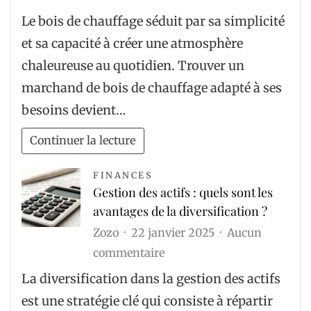
Trouver
Le bois de chauffage séduit par sa simplicité
un
et sa capacité à créer une atmosphère
marchand
chaleureuse au quotidien. Trouver un
de
marchand de bois de chauffage adapté à ses
bois
besoins devient…
de
chauffage
Continuer la lecture
près
de
FINANCES
Gestion des actifs : quels sont les
chez
avantages de la diversification ?
soi
Zozo
22 janvier 2025
Aucun
sur
commentaire
Gestion
La diversification dans la gestion des actifs
des
est une stratégie clé qui consiste à répartir