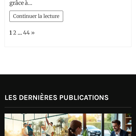
grâce à…
Continuer la lecture
Page:
Next
1
2
…
44
»
LES DERNIÈRES PUBLICATIONS