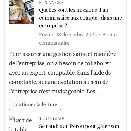
de
FINANCES
Quelles sont les missions d’un
tennis
commissaire aux comptes dans une
?
entreprise ?
Zozo
28 décembre 2022
Aucun
sur
commentaire
Quelles
Pour assurer une gestion saine et régulière
sont
de l’entreprise, on a besoin de collaborer
les
avec un expert-comptable. Sans l’aide du
missions
comptable, aucune évolution au sein de
d’un
l’entreprise n’est envisageable. Les…
commissaire
aux
Continuer la lecture
comptes
dans
TOURISME
Se rendre au Pérou pour gâter son
une