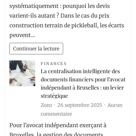
prestataires
systématiquement : pourquoi les devis
proposent-
varient-ils autant ? Dans le cas du prix
ils
construction terrain de pickleball, les écarts
des
peuvent…
prix
construction
Continuer la lecture
terrain
de
FINANCES
La centralisation intelligente des
pickleball
documents financiers pour l’avocat
différents
indépendant à Bruxelles : un levier
?
stratégique
Zozo
26 septembre 2025
Aucun
sur
commentaire
La
Pour l’avocat indépendant exerçant à
centralisation
Bruxelles, la gestion des documents