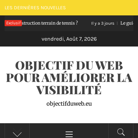
Passer
LES DERNIÈRES NOUVELLES
au
onstruction terrain de tennis ?
Exclusif
Le guide pour dén
contenu
Il y a 3 jours
vendredi, Août 7, 2026
OBJECTIF DU WEB
POUR AMÉLIORER LA
VISIBILITÉ
objectifduweb.eu
Menu
principal