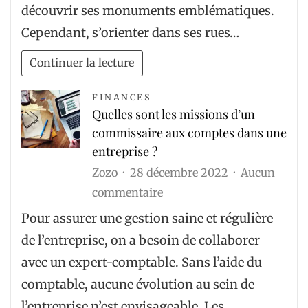
découvrir ses monuments emblématiques.
un
Cependant, s’orienter dans ses rues…
chauffeur
privé
Continuer la lecture
expert
FINANCES
Quelles sont les missions d’un
commissaire aux comptes dans une
entreprise ?
Zozo
28 décembre 2022
Aucun
sur
commentaire
Quelles
Pour assurer une gestion saine et régulière
sont
de l’entreprise, on a besoin de collaborer
les
avec un expert-comptable. Sans l’aide du
missions
comptable, aucune évolution au sein de
d’un
l’entreprise n’est envisageable. Les…