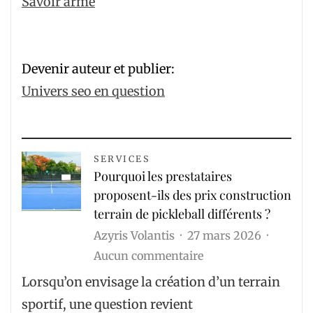
Savoir arme
Devenir auteur et publier:
Univers seo en question
SERVICES
Pourquoi les prestataires
proposent-ils des prix construction
terrain de pickleball différents ?
Azyris Volantis
27 mars 2026
sur
Aucun commentaire
Pourquoi
Lorsqu’on envisage la création d’un terrain
les
sportif, une question revient