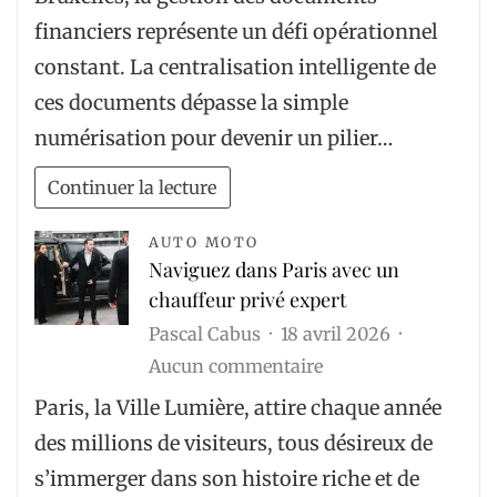
intelligente
financiers représente un défi opérationnel
des
constant. La centralisation intelligente de
documents
ces documents dépasse la simple
financiers
numérisation pour devenir un pilier…
pour
l’avocat
Continuer la lecture
indépendant
à
AUTO MOTO
Naviguez dans Paris avec un
Bruxelles
chauffeur privé expert
:
Pascal Cabus
18 avril 2026
un
sur
Aucun commentaire
levier
Naviguez
stratégique
Paris, la Ville Lumière, attire chaque année
dans
des millions de visiteurs, tous désireux de
Paris
s’immerger dans son histoire riche et de
avec