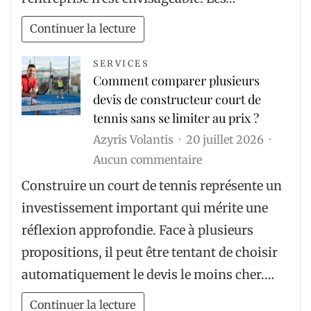
commissaire
aux
Continuer la lecture
comptes
dans
SERVICES
Comment comparer plusieurs
une
devis de constructeur court de
entreprise
tennis sans se limiter au prix ?
?
Azyris Volantis
20 juillet 2026
sur
Aucun commentaire
Comment
Construire un court de tennis représente un
comparer
investissement important qui mérite une
plusieurs
réflexion approfondie. Face à plusieurs
devis
propositions, il peut être tentant de choisir
de
automatiquement le devis le moins cher.…
constructeur
court
Continuer la lecture