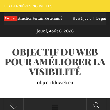
Passer
LES DERNIÈRES NOUVELLES
au
construction terrain de tennis ?
Exclusif
Le guide pour d
contenu
Il y a 3 jours
jeudi, Août 6, 2026
OBJECTIF DU WEB
POUR AMÉLIORER LA
VISIBILITÉ
objectifduweb.eu
Menu
principal