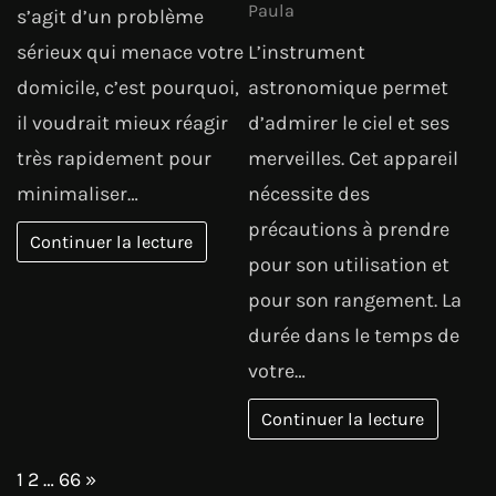
Paula
s’agit d’un problème
sérieux qui menace votre
L’instrument
domicile, c’est pourquoi,
astronomique permet
il voudrait mieux réagir
d’admirer le ciel et ses
très rapidement pour
merveilles. Cet appareil
minimaliser…
nécessite des
précautions à prendre
Continuer la lecture
pour son utilisation et
pour son rangement. La
durée dans le temps de
votre…
Continuer la lecture
Page:
Next
1
2
…
66
»