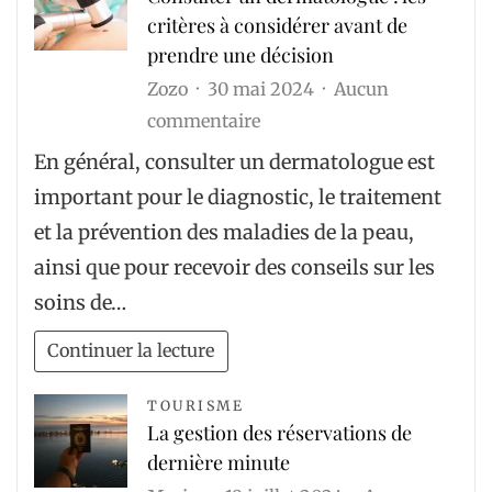
critères à considérer avant de
prendre une décision
Zozo
30 mai 2024
Aucun
sur
commentaire
Consulter
En général, consulter un dermatologue est
un
important pour le diagnostic, le traitement
dermatologue :
et la prévention des maladies de la peau,
les
ainsi que pour recevoir des conseils sur les
critères
soins de…
à
considérer
Continuer la lecture
avant
de
TOURISME
La gestion des réservations de
prendre
dernière minute
une