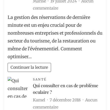
Marise
19 juillet 2024
Aucun
décision
sur
commentaire
La
La gestion des réservations de dernière
gestion
minute est un enjeu crucial pour de
des
nombreuses entreprises et professionnels du
réservations
secteur du tourisme, de la restauration ou
de
même de l’événementiel. Comment
dernière
optimiser…
minute
Continuer la lecture
SANTÉ
Qui consulter en cas de problème
oculaire ?
Kamel
7 décembre 2018
Aucun
sur
commentaire