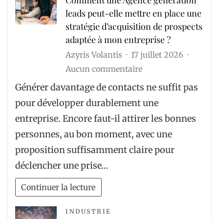
leads peut-elle mettre en place une
stratégie d’acquisition de prospects
adaptée à mon entreprise ?
Azyris Volantis
17 juillet 2026
sur
Aucun commentaire
Comment
Générer davantage de contacts ne suffit pas
une
pour développer durablement une
Agence
entreprise. Encore faut-il attirer les bonnes
generation
personnes, au bon moment, avec une
leads
proposition suffisamment claire pour
peut-
déclencher une prise…
elle
mettre
Continuer la lecture
en
place
INDUSTRIE