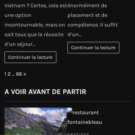
Vietnam ? Certes, cela est
énormément de
une option
placement et de
incontournable, mais on
compétence. Il suffit
sait tous que la réussite
d’un…
d’un séjour…
Continuer la lecture
Continuer la lecture
Page:
Next
1
2
…
66
»
A VOIR AVANT DE PARTIR
PRATIQUE