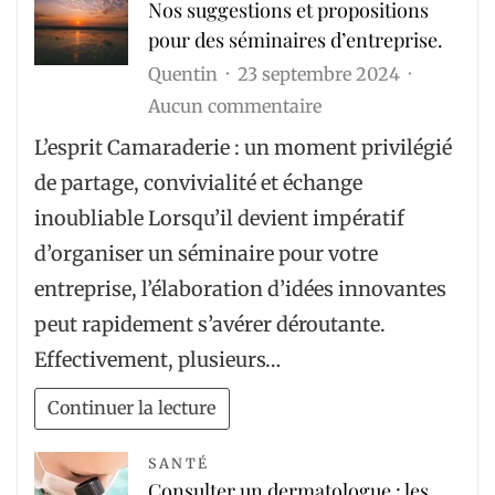
Nos suggestions et propositions
une
pour des séminaires d’entreprise.
stratégie
Quentin
23 septembre 2024
d’acquisition
sur
Aucun commentaire
de
Nos
prospects
L’esprit Camaraderie : un moment privilégié
suggestions
adaptée
de partage, convivialité et échange
et
à
inoubliable Lorsqu’il devient impératif
propositions
mon
d’organiser un séminaire pour votre
pour
entreprise
entreprise, l’élaboration d’idées innovantes
des
?
peut rapidement s’avérer déroutante.
séminaires
Effectivement, plusieurs…
d’entreprise.
Continuer la lecture
SANTÉ
Consulter un dermatologue : les