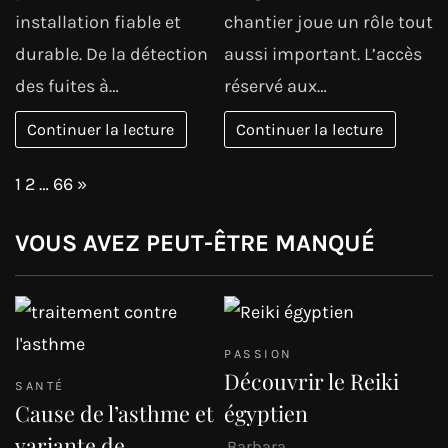
installation fiable et
chantier joue un rôle tout
durable. De la détection
aussi important. L’accès
des fuites à…
réservé aux…
Continuer la lecture
Continuer la lecture
Page:
Next
1
2
…
66
»
VOUS AVEZ PEUT-ÊTRE MANQUÉ
PASSION
Découvrir le Reiki
SANTÉ
Cause de l’asthme et
égyptien
variante de
Barbara