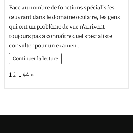
Qui
Face au nombre de fonctions spécialisées
consulter
œuvrant dans le domaine oculaire, les gens
en
qui ont un problème de vue n’arrivent
cas
toujours pas à connaître quel spécialiste
de
consulter pour un examen…
problème
oculaire
Continuer la lecture
?
Page:
Next
1
2
…
44
»