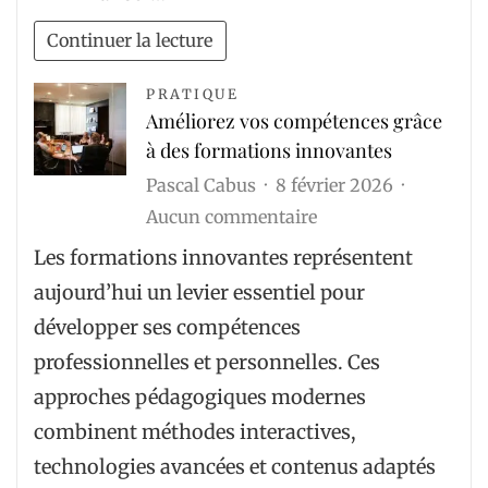
Continuer la lecture
PRATIQUE
Améliorez vos compétences grâce
à des formations innovantes
Pascal Cabus
8 février 2026
sur
Aucun commentaire
Améliorez
Les formations innovantes représentent
vos
aujourd’hui un levier essentiel pour
compétences
développer ses compétences
grâce
professionnelles et personnelles. Ces
à
approches pédagogiques modernes
des
combinent méthodes interactives,
formations
technologies avancées et contenus adaptés
innovantes