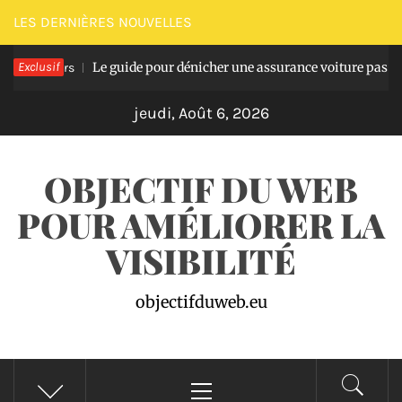
Passer
LES DERNIÈRES NOUVELLES
au
Exclusif
Le guide pour dénicher une assurance voiture pas chère et ré
 jours
contenu
jeudi, Août 6, 2026
OBJECTIF DU WEB
POUR AMÉLIORER LA
VISIBILITÉ
objectifduweb.eu
Menu
principal