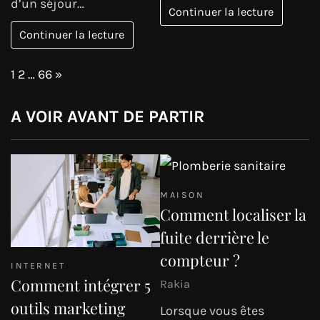
d’un séjour…
Continuer la lecture
Continuer la lecture
Page:
Next
1
2
…
66
»
A VOIR AVANT DE PARTIR
MAISON
Comment localiser la
fuite derrière le
compteur ?
INTERNET
Comment intégrer 5
Rakia
outils marketing
Lorsque vous êtes