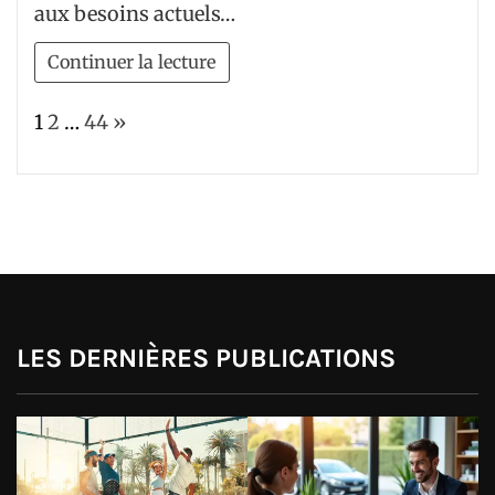
aux besoins actuels…
Continuer la lecture
Page:
Next
1
2
…
44
»
LES DERNIÈRES PUBLICATIONS