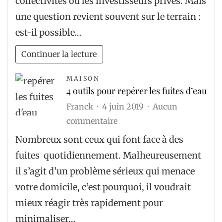
collectivités ou les investisseurs privés. Mais
construire
une question revient souvent sur le terrain :
un
est-il possible…
terrain
de
Continuer la lecture
padel
sur
MAISON
4 outils pour repérer les fuites d’eau
une
Franck
4 juin 2019
Aucun
dalle
sur
commentaire
existante
4
?
Nombreux sont ceux qui font face à des
outils
fuites quotidiennement. Malheureusement
pour
il s’agit d’un problème sérieux qui menace
repérer
votre domicile, c’est pourquoi, il voudrait
les
mieux réagir très rapidement pour
fuites
minimaliser…
d’eau