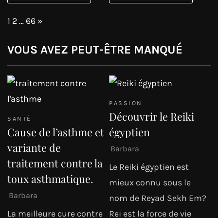
Page:
Next
1
2
…
66
»
VOUS AVEZ PEUT-ÊTRE MANQUÉ
PASSION
Découvrir le Reiki
SANTÉ
Cause de l’asthme et
égyptien
variante de
Barbara
traitement contre la
Le Reiki égyptien est
toux asthmatique.
mieux connu sous le
Barbara
nom de Reyad Sekh Em?
La meilleure cure contre
Rei est la force de vie