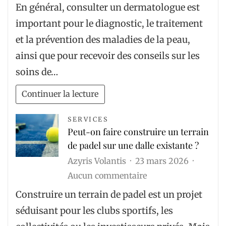
Consulter
En général, consulter un dermatologue est
un
important pour le diagnostic, le traitement
dermatologue :
et la prévention des maladies de la peau,
les
ainsi que pour recevoir des conseils sur les
critères
soins de…
à
considérer
Continuer la lecture
avant
de
SERVICES
Peut-on faire construire un terrain
prendre
de padel sur une dalle existante ?
une
Azyris Volantis
23 mars 2026
décision
sur
Aucun commentaire
Peut-
Construire un terrain de padel est un projet
on
séduisant pour les clubs sportifs, les
faire