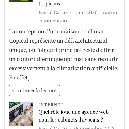
tropicaux
Pascal Cabus
1 juin 2026
Aucun
sur
commentaire
Concevoir
La conception d’une maison en climat
une
tropical représente un défi architectural
maison
unique, où l’objectif principal reste d’offrir
bioclimatique
un confort thermique optimal sans recourir
adaptée
excessivement à la climatisation artificielle.
aux
En effet,…
climats
tropicaux
Continuer la lecture
INTERNET
Quel rôle joue une agence web
pour les cabinets d’avocats ?
Pascal Cabus
28 novembre 2025