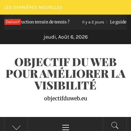
Passer
LES DERNIÈRES NOUVELLES
au
nstruction terrain de tennis ?
Exclusif
Le guide pour déni
contenu
Il y a 2 jours
jeudi, Août 6, 2026
OBJECTIF DU WEB
POUR AMÉLIORER LA
VISIBILITÉ
objectifduweb.eu
Menu
principal