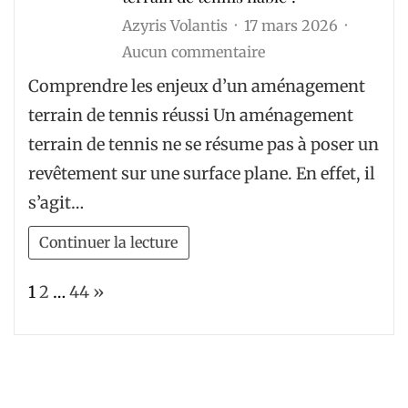
Azyris Volantis
17 mars 2026
sur
Aucun commentaire
Comment
Comprendre les enjeux d’un aménagement
choisir
terrain de tennis réussi Un aménagement
une
terrain de tennis ne se résume pas à poser un
entreprise
revêtement sur une surface plane. En effet, il
spécialisée
s’agit…
pour
un
Continuer la lecture
aménagement
terrain
Page:
Next
1
2
…
44
»
de
tennis
fiable
?