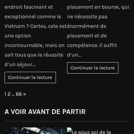
endroit fascinant et
placement en bourse, qui
exceptionnel comme le
ne nécessite pas
Vietnam ? Certes, cela est
énormément de
une option
placement et de
incontournable, mais on
compétence. Il suffit
sait tous que la réussite
d’un…
d’un séjour…
Continuer la lecture
Continuer la lecture
Page:
Next
1
2
…
66
»
A VOIR AVANT DE PARTIR