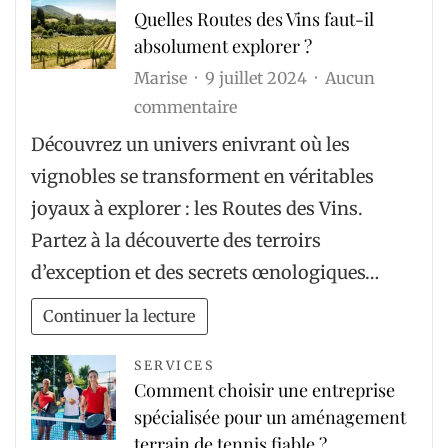
Quelles Routes des Vins faut-il
absolument explorer ?
Marise
9 juillet 2024
Aucun
sur
commentaire
Quelles
Découvrez un univers enivrant où les
Routes
vignobles se transforment en véritables
des
joyaux à explorer : les Routes des Vins.
Vins
Partez à la découverte des terroirs
faut-
d’exception et des secrets œnologiques…
il
absolument
Continuer la lecture
explorer
?
SERVICES
Comment choisir une entreprise
spécialisée pour un aménagement
terrain de tennis fiable ?