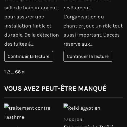
salle de bain intervient
revêtement.
pour assurer une
L’organisation du
installation fiable et
chantier joue un rôle tout
durable. De la détection
aussi important. L’accès
des fuites à…
réservé aux…
Continuer la lecture
Continuer la lecture
Page:
Next
1
2
…
66
»
VOUS AVEZ PEUT-ÊTRE MANQUÉ
PASSION