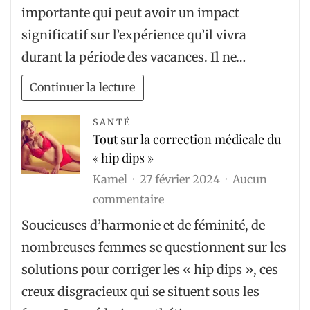
à
importante qui peut avoir un impact
éviter
significatif sur l’expérience qu’il vivra
au
durant la période des vacances. Il ne…
moment
du
Continuer la lecture
choix
d’une
SANTÉ
Tout sur la correction médicale du
colonie
« hip dips »
de
Kamel
27 février 2024
Aucun
vacances
sur
commentaire
ados
Tout
Soucieuses d’harmonie et de féminité, de
sur
nombreuses femmes se questionnent sur les
la
solutions pour corriger les « hip dips », ces
correction
creux disgracieux qui se situent sous les
médicale