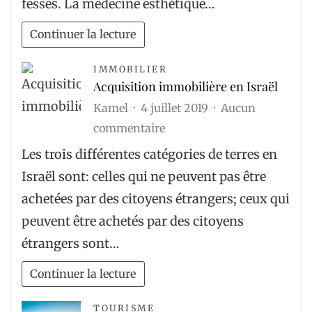
fesses. La médecine esthétique…
du
«
Continuer la lecture
hip
dips
IMMOBILIER
Acquisition immobilière en Israël
»
Kamel
4 juillet 2019
Aucun
sur
commentaire
Acquisition
Les trois différentes catégories de terres en
immobilière
Israël sont: celles qui ne peuvent pas être
en
achetées par des citoyens étrangers; ceux qui
Israël
peuvent être achetés par des citoyens
étrangers sont…
Continuer la lecture
TOURISME