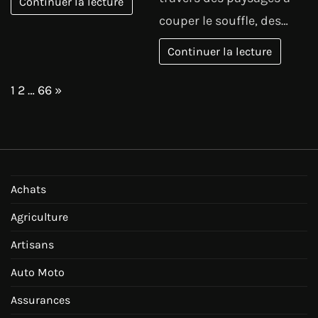
Continuer la lecture
couper le souffle, des…
Continuer la lecture
Page:
Next
1
2
…
66
»
Achats
Agriculture
Artisans
Auto Moto
Assurances