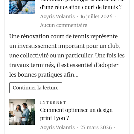
seniors
d’une rénovation court de tennis ?
Azyris Volantis
16 juillet 2026
sur
Aucun commentaire
Comment
Une rénovation court de tennis représente
prolonger
un investissement important pour un club,
la
une collectivité ou un particulier. Une fois les
durée
travaux terminés, il est essentiel d’adopter
de
les bonnes pratiques afin…
vie
d’une
Continuer la lecture
rénovation
court
INTERNET
Comment optimiser un design
de
print Lyon ?
tennis
Azyris Volantis
27 mars 2026
?