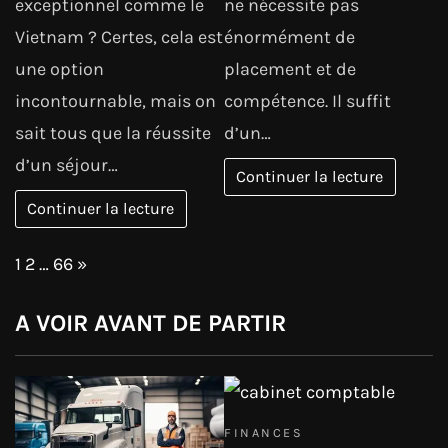
exceptionnel comme le
ne nécessite pas
Vietnam ? Certes, cela est
énormément de
une option
placement et de
incontournable, mais on
compétence. Il suffit
sait tous que la réussite
d’un…
d’un séjour…
Continuer la lecture
Continuer la lecture
Page:
Next
1
2
…
66
»
A VOIR AVANT DE PARTIR
FINANCES