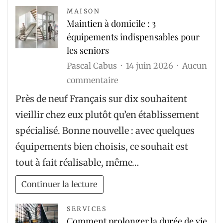
tourisme
MAISON
Maintien à domicile : 3
vert
équipements indispensables pour
les seniors
Pascal Cabus
14 juin 2026
Aucun
sur
commentaire
Maintien
Près de neuf Français sur dix souhaitent
à
vieillir chez eux plutôt qu’en établissement
domicile
spécialisé. Bonne nouvelle : avec quelques
:
équipements bien choisis, ce souhait est
3
tout à fait réalisable, même…
équipements
indispensables
Continuer la lecture
pour
les
SERVICES
Comment prolonger la durée de vie