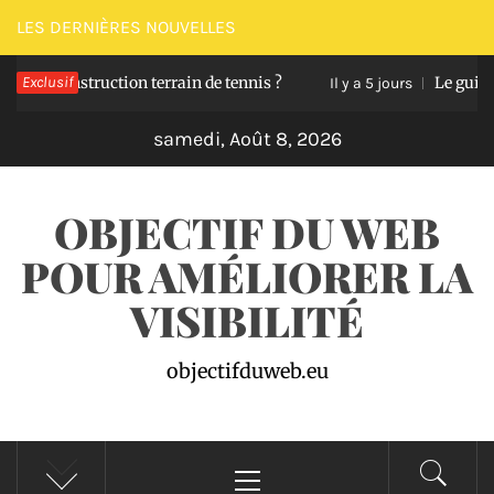
Passer
LES DERNIÈRES NOUVELLES
au
construction terrain de tennis ?
Exclusif
Le guide pour d
contenu
Il y a 5 jours
samedi, Août 8, 2026
OBJECTIF DU WEB
POUR AMÉLIORER LA
VISIBILITÉ
objectifduweb.eu
Menu
principal