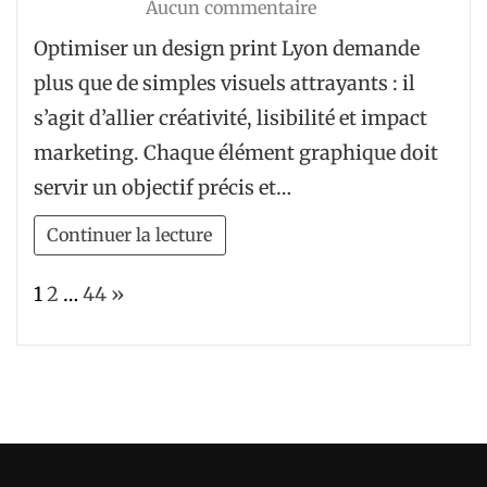
sur
Aucun commentaire
Comment
Optimiser un design print Lyon demande
optimiser
plus que de simples visuels attrayants : il
un
s’agit d’allier créativité, lisibilité et impact
design
marketing. Chaque élément graphique doit
print
servir un objectif précis et…
Lyon
?
Continuer la lecture
Page:
Next
1
2
…
44
»