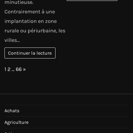
minutieuse.
Contrairement à une
implantation en zone
rurale ou périurbaine, les
villes…
Continuer la lecture
Page:
Next
1
2
…
66
»
Achats
Agriculture