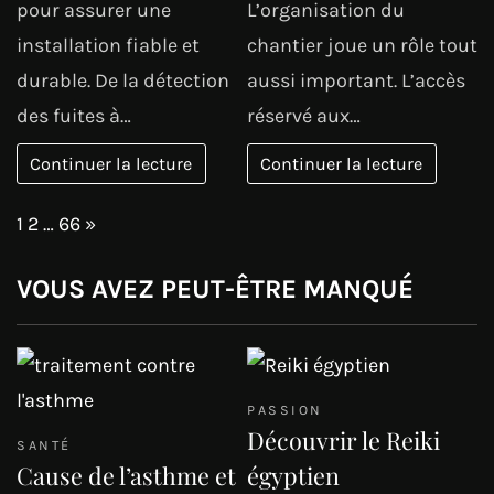
pour assurer une
L’organisation du
installation fiable et
chantier joue un rôle tout
durable. De la détection
aussi important. L’accès
des fuites à…
réservé aux…
Continuer la lecture
Continuer la lecture
Page:
Next
1
2
…
66
»
VOUS AVEZ PEUT-ÊTRE MANQUÉ
PASSION
Découvrir le Reiki
SANTÉ
Cause de l’asthme et
égyptien