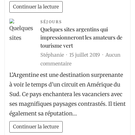
vitres,
Continuer la lecture
et
plus
SÉJOURS
Quelques sites argentins qui
encore
impressionneront les amateurs de
tourisme vert
Stéphanie
15 juillet 2019
Aucun
sur
commentaire
Quelques
L’Argentine est une destination surprenante
sites
à voir le temps d’un circuit en Amérique du
argentins
Sud. Ce pays enchantera les vacanciers avec
qui
ses magnifiques paysages contrastés. Il tient
impressionneront
également sa réputation…
les
amateurs
Continuer la lecture
de