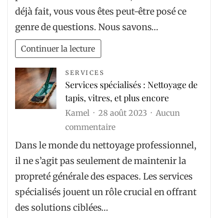
des
déjà fait, vous vous êtes peut-être posé ce
photos
genre de questions. Nous savons…
de
qualité
Continuer la lecture
pour
SERVICES
un
Services spécialisés : Nettoyage de
site
tapis, vitres, et plus encore
de
Kamel
28 août 2023
Aucun
rencontre
sur
commentaire
?
Services
Dans le monde du nettoyage professionnel,
spécialisés
il ne s’agit pas seulement de maintenir la
:
propreté générale des espaces. Les services
Nettoyage
spécialisés jouent un rôle crucial en offrant
de
des solutions ciblées…
tapis,