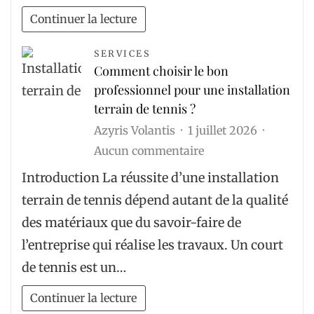
web
Continuer la lecture
?
SERVICES
Comment choisir le bon
professionnel pour une installation
terrain de tennis ?
Azyris Volantis
1 juillet 2026
sur
Aucun commentaire
Comment
Introduction La réussite d’une installation
choisir
terrain de tennis dépend autant de la qualité
le
des matériaux que du savoir-faire de
bon
l’entreprise qui réalise les travaux. Un court
professionnel
de tennis est un…
pour
une
Continuer la lecture
installation