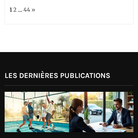
terrain
Page:
Next
1
2
…
44
»
de
tennis
?
LES DERNIÈRES PUBLICATIONS