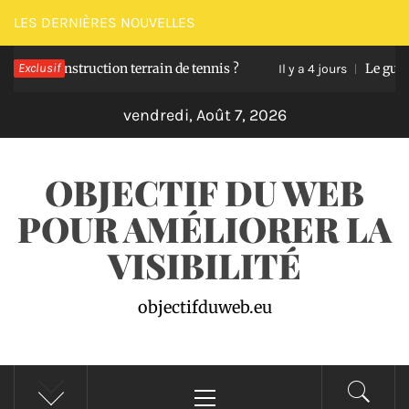
Passer
LES DERNIÈRES NOUVELLES
au
 construction terrain de tennis ?
Exclusif
Le guide pour 
contenu
Il y a 4 jours
vendredi, Août 7, 2026
OBJECTIF DU WEB
POUR AMÉLIORER LA
VISIBILITÉ
objectifduweb.eu
Menu
principal