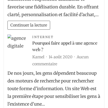
catalogue
favorise une fidélisation durable. En offrant
Lyon
clarté, personnalisation et facilité d’achat,…
triple
la
Continuer la lecture
fidélisation
client ?
INTERNET
Pourquoi faire appel à une agence
web ?
Kamel
14 août 2020
Aucun
sur
commentaire
Pourquoi
De nos jours, les gens dépendent beaucoup
faire
des moteurs de recherche pour rechercher
appel
toute forme d’information. Un site Web est
à
la première étape pour sensibiliser les gens à
une
l’existence d’une…
agence