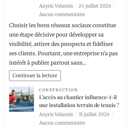
Azyris Volantis
24 juillet 2026
ou
sur
Aucun commentaire
sur
Quels
Choisir les bons réseaux sociaux constitue
un
réseaux
terrain
une étape décisive pour développer sa
sociaux
en
visibilité, attirer des prospects et fidéliser
une
pente
ses clients. Pourtant, une entreprise n’a pas
agence
?
intérêt à publier partout sans…
community
management
Continuer la lecture
recommande-
t-
CONSTRUCTION
L’accès au chantier influence-t-il
elle
une installation terrain de tennis ?
selon
Azyris Volantis
31 juillet 2026
mon
sur
Aucun commentaire
activité
L’accès