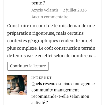
pente ?
Azyris Volantis
2 juillet 2026
sur
Aucun commentaire
Le
Construire un court de tennis demande une
coût
préparation rigoureuse, mais certains
construction
contextes géographiques rendent le projet
terrain
plus complexe. Le coût construction terrain
de
de tennis varie en effet selon de nombreux…
tennis
est-
Continuer la lecture
il
plus
INTERNET
Quels réseaux sociaux une agence
élevé
community management
en
recommande-t-elle selon mon
zone
activité ?
montagneuse