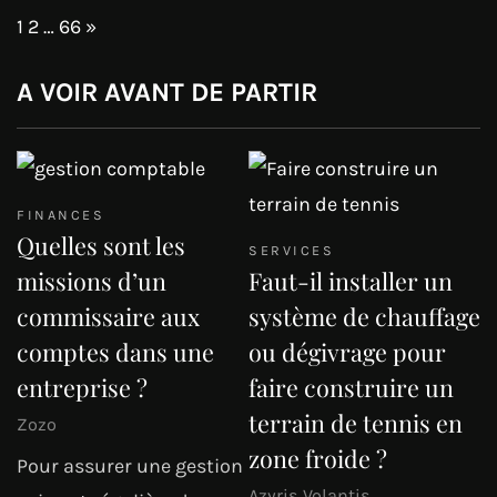
Page:
Next
1
2
…
66
»
A VOIR AVANT DE PARTIR
FINANCES
Quelles sont les
SERVICES
missions d’un
Faut-il installer un
commissaire aux
système de chauffage
comptes dans une
ou dégivrage pour
entreprise ?
faire construire un
terrain de tennis en
Zozo
zone froide ?
Pour assurer une gestion
Azyris Volantis