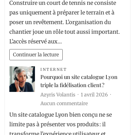
?
Construire un court de tennis ne consiste
au
pas uniquement à préparer le terrain et à
chantier
poser un revêtement. L’organisation du
influence-
chantier joue un rôle tout aussi important.
t-
L’accès réservé aux…
il
une
Continuer la lecture
installation
terrain
INTERNET
Pourquoi un site catalogue Lyon
de
triple la fidélisation client ?
tennis
Azyris Volantis
1 avril 2026
?
sur
Aucun commentaire
Pourquoi
Un site catalogue Lyon bien conçu ne se
un
limite pas à présenter vos produits : il
site
transforme l’expérience utilisateur et