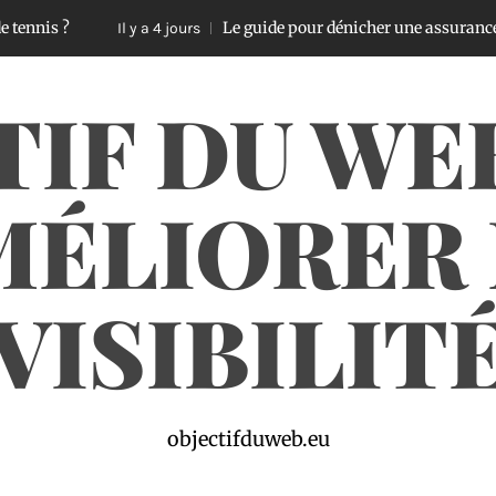
Le guide pour dénicher une assurance voiture pa
Il y a 4 jours
TIF DU WE
MÉLIORER 
VISIBILIT
objectifduweb.eu