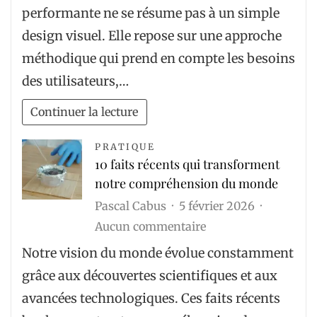
méthode
?
performante ne se résume pas à un simple
en
design visuel. Elle repose sur une approche
7
méthodique qui prend en compte les besoins
étapes
des utilisateurs,…
pour
une
Continuer la lecture
maquette
UX
PRATIQUE
10 faits récents qui transforment
Lyon
notre compréhension du monde
?
Pascal Cabus
5 février 2026
sur
Aucun commentaire
10
Notre vision du monde évolue constamment
faits
grâce aux découvertes scientifiques et aux
récents
avancées technologiques. Ces faits récents
qui