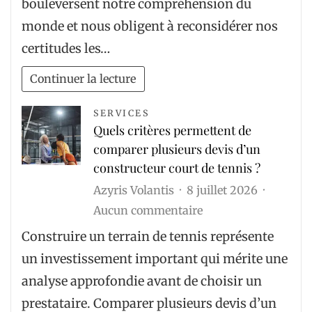
bouleversent notre compréhension du
transforment
monde et nous obligent à reconsidérer nos
notre
certitudes les…
compréhension
du
Continuer la lecture
monde
SERVICES
Quels critères permettent de
comparer plusieurs devis d’un
constructeur court de tennis ?
Azyris Volantis
8 juillet 2026
sur
Aucun commentaire
Quels
Construire un terrain de tennis représente
critères
un investissement important qui mérite une
permettent
analyse approfondie avant de choisir un
de
prestataire. Comparer plusieurs devis d’un
comparer