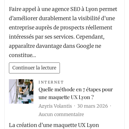
Quels
Faire appel à une agence SEO à Lyon permet
résultats
d’améliorer durablement la visibilité d’une
attendre
entreprise auprès de prospects réellement
d’une
intéressés par ses services. Cependant,
agence
apparaître davantage dans Google ne
SEO
constitue…
à
Lyon
Continuer la lecture
pour
générer
INTERNET
Quelle méthode en 7 étapes pour
plus
une maquette UX Lyon ?
de
Azyris Volantis
30 mars 2026
demandes
sur
Aucun commentaire
de
Quelle
contact
La création d’une maquette UX Lyon