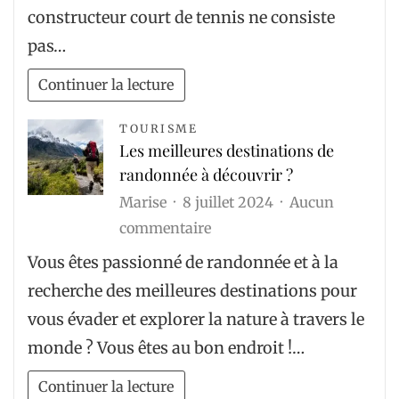
constructeur court de tennis ne consiste
plusieurs
pas…
devis
d’un
Continuer la lecture
constructeur
court
TOURISME
Les meilleures destinations de
de
randonnée à découvrir ?
tennis
Marise
8 juillet 2024
Aucun
?
sur
commentaire
Les
Vous êtes passionné de randonnée et à la
meilleures
recherche des meilleures destinations pour
destinations
vous évader et explorer la nature à travers le
de
monde ? Vous êtes au bon endroit !…
randonnée
à
Continuer la lecture