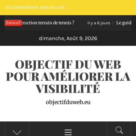
Passer
LES DERNIÈRES NOUVELLES
au
nstruction terrain de tennis ?
Exclusif
Le guide pour dén
contenu
Il y a 6 jours
dimanche, Août 9, 2026
OBJECTIF DU WEB
POUR AMÉLIORER LA
VISIBILITÉ
objectifduweb.eu
Menu
principal