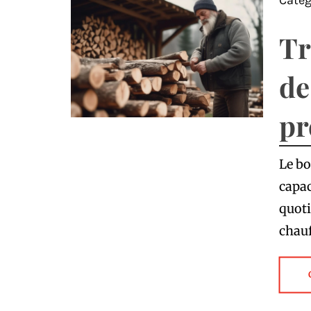
Catég
Tr
de
pr
Le bo
capac
quoti
chauf