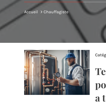
Accueil
Chauffagiste
Catég
Te
po
a 