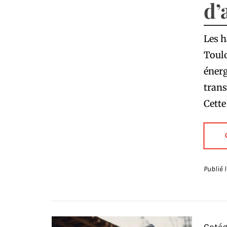
d’
Les h
Toulo
énerg
trans
Cette
Publié 