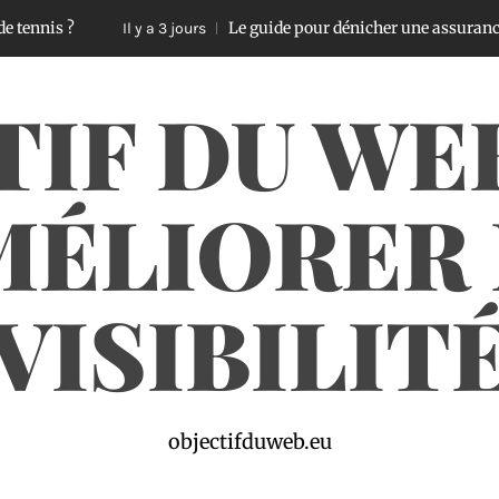
Le guide pour dénicher une assurance voiture pa
Il y a 3 jours
TIF DU WE
MÉLIORER 
VISIBILIT
objectifduweb.eu