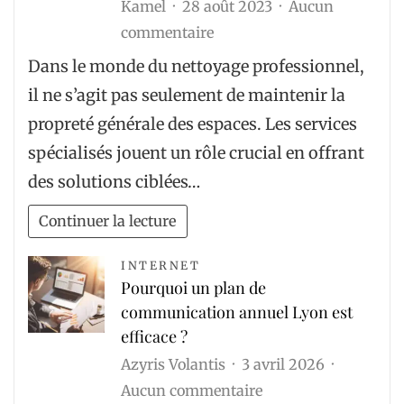
Kamel
28 août 2023
Aucun
sur
commentaire
Services
Dans le monde du nettoyage professionnel,
spécialisés
il ne s’agit pas seulement de maintenir la
:
propreté générale des espaces. Les services
Nettoyage
spécialisés jouent un rôle crucial en offrant
de
des solutions ciblées…
tapis,
vitres,
Continuer la lecture
et
plus
INTERNET
Pourquoi un plan de
encore
communication annuel Lyon est
efficace ?
Azyris Volantis
3 avril 2026
sur
Aucun commentaire