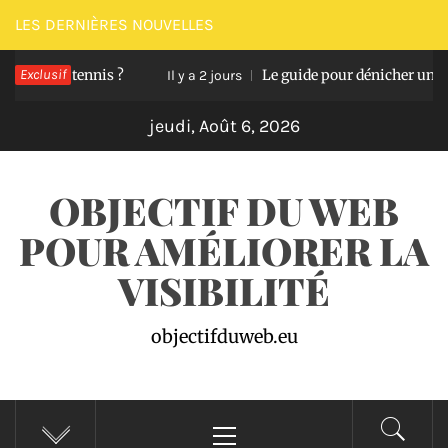
Passer
LES DERNIÈRES NOUVELLES
au
de tennis ?
Exclusif
Le guide pour dénicher une assurance
contenu
Il y a 2 jours
jeudi, Août 6, 2026
OBJECTIF DU WEB
POUR AMÉLIORER LA
VISIBILITÉ
objectifduweb.eu
Menu
principal