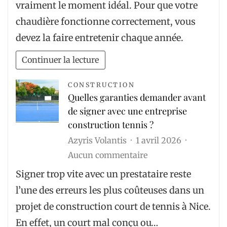
vraiment le moment idéal. Pour que votre
plomberie
chaudière fonctionne correctement, vous
d’été:
devez la faire entretenir chaque année.
Entretien
de
Continuer la lecture
la
chaudière
CONSTRUCTION
Quelles garanties demander avant
de signer avec une entreprise
construction tennis ?
Azyris Volantis
1 avril 2026
sur
Aucun commentaire
Quelles
Signer trop vite avec un prestataire reste
garanties
l’une des erreurs les plus coûteuses dans un
demander
projet de construction court de tennis à Nice.
avant
En effet, un court mal conçu ou…