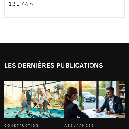
Page:
Next
1
2
…
44
»
LES DERNIÈRES PUBLICATIONS
CONSTRUCTION
ASSURANCES