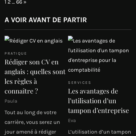
Page:
Next
1
2
…
66
»
A VOIR AVANT DE PARTIR
PRATIQUE
Rédiger son CV en
anglais : quelles sont
les règles à
SERVICES
connaître ?
Les avantages de
l’utilisation d’un
Paula
tampon d’entreprise
Tout au long de votre
Eva
carrière, vous serez un
jour amené à rédiger
L’utilisation d’un tampon