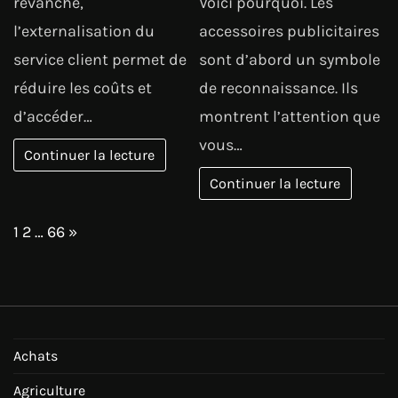
revanche,
Voici pourquoi. Les
l’externalisation du
accessoires publicitaires
service client permet de
sont d’abord un symbole
réduire les coûts et
de reconnaissance. Ils
d’accéder…
montrent l’attention que
vous…
Continuer la lecture
Continuer la lecture
Page:
Next
1
2
…
66
»
Achats
Agriculture