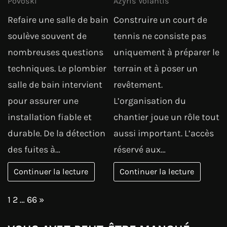
Povoski
Azyris Volantis
Refaire une salle de bain
Construire un court de
soulève souvent de
tennis ne consiste pas
nombreuses questions
uniquement à préparer le
techniques. Le plombier
terrain et à poser un
salle de bain intervient
revêtement.
pour assurer une
L’organisation du
installation fiable et
chantier joue un rôle tout
durable. De la détection
aussi important. L’accès
des fuites à…
réservé aux…
Continuer la lecture
Continuer la lecture
Page:
Next
1
2
…
66
»