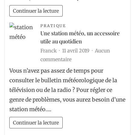
de
signer
Continuer la lecture
avec
PRATIQUE
une
Une station météo, un accessoire
entreprise
utile au quotidien
construction
Franck
11 avril 2019
Aucun
tennis
sur
commentaire
?
Une
Vous n’avez pas assez de temps pour
station
consulter le bulletin météorologique de la
météo,
télévision ou de la radio ? Pour régler ce
un
genre de problèmes, vous aurez besoin d’une
accessoire
station météo.…
utile
au
Continuer la lecture
quotidien