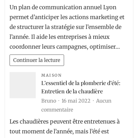
Pourquoi
Un plan de communication annuel Lyon
un
permet d’anticiper les actions marketing et
plan
de structurer la stratégie sur l’ensemble de
de
l’année. Il aide les entreprises à mieux
communication
coordonner leurs campagnes, optimiser…
annuel
Lyon
Continuer la lecture
est
efficace
MAISON
L’essentiel de la plomberie d’été:
?
Entretien de la chaudière
Bruno
16 mai 2022
Aucun
sur
commentaire
L’essentiel
Les chaudières peuvent être entretenues à
de
tout moment de l’année, mais l’été est
la