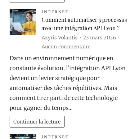
snorkeling
cet
INTERNET
Comment automatiser 5 processus
été
avec une intégration API Lyon ?
?
Azyris Volantis
23 mars 2026
sur
Aucun commentaire
Comment
Dans un environnement numérique en
automatiser
constante évolution, l’intégration API Lyon
5
devient un levier stratégique pour
processus
automatiser des tâches répétitives. Mais
avec
comment tirer parti de cette technologie
une
pour gagner du temps…
intégration
API
Continuer la lecture
Lyon
?
INTERNET