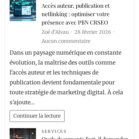
Accès auteur, publication et
netlinking : optimiser votre
présence avec PBN CRSEO
Zoé d'Alvau
28 février 2026
sur
Aucun commentaire
Accès
Dans un paysage numérique en constante
auteur,
évolution, la maîtrise des outils comme
publication
l’accès auteur et les techniques de
et
publication devient fondamentale pour
netlinking
toute stratégie de marketing digital. À cela
:
s’ajoute…
optimiser
votre
Continuer la lecture
présence
avec
SERVICES
Quels documents faut-il demander