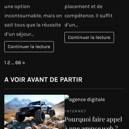
une option
placement et de
incontournable, mais on
compétence. Il suffit
sait tous que la réussite
d’un…
d’un séjour…
Continuer la lecture
Continuer la lecture
Page:
Next
1
2
…
66
»
A VOIR AVANT DE PARTIR
INTERNET
Pourquoi faire appel
à une agence web ?