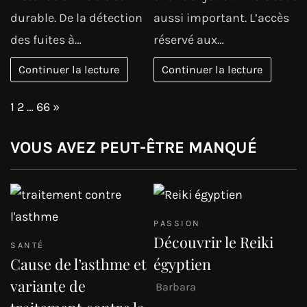
durable. De la détection
aussi important. L’accès
des fuites à…
réservé aux…
Continuer la lecture
Continuer la lecture
Page:
Next
1
2
…
66
»
VOUS AVEZ PEUT-ÊTRE MANQUÉ
PASSION
Découvrir le Reiki
SANTÉ
Cause de l’asthme et
égyptien
variante de
Barbara