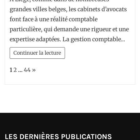
gestion
grandes villes belges, les cabinets d’avocats
comptable
font face à une réalité comptable
spécifique
particulière, qui demande une rigueur et une
aux
expertise adaptées. La gestion comptable…
cabinets
d’avocats
Continuer la lecture
à
Liège
Page:
Next
1
2
…
44
»
LES DERNIÈRES PUBLICATIONS