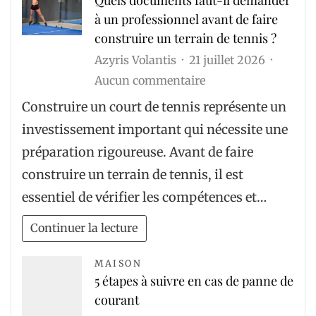
PBN
à un professionnel avant de faire
CRSEO
construire un terrain de tennis ?
Azyris Volantis
21 juillet 2026
sur
Aucun commentaire
Quels
Construire un court de tennis représente un
documents
investissement important qui nécessite une
faut-
préparation rigoureuse. Avant de faire
il
construire un terrain de tennis, il est
demander
essentiel de vérifier les compétences et…
à
un
Continuer la lecture
professionnel
avant
MAISON
5 étapes à suivre en cas de panne de
de
courant
faire