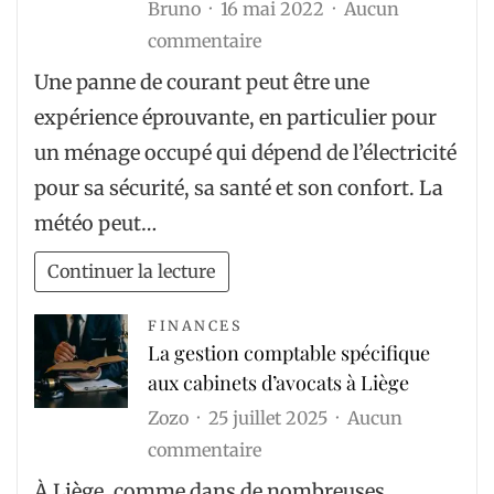
Bruno
16 mai 2022
Aucun
construire
sur
commentaire
un
5
terrain
Une panne de courant peut être une
étapes
de
expérience éprouvante, en particulier pour
à
tennis
un ménage occupé qui dépend de l’électricité
suivre
?
pour sa sécurité, sa santé et son confort. La
en
météo peut…
cas
de
Continuer la lecture
panne
de
FINANCES
La gestion comptable spécifique
courant
aux cabinets d’avocats à Liège
Zozo
25 juillet 2025
Aucun
sur
commentaire
La
À Liège, comme dans de nombreuses