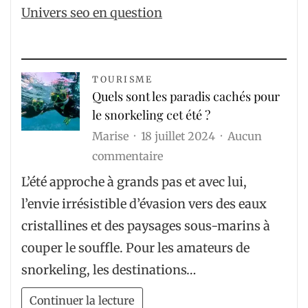
Univers seo en question
TOURISME
Quels sont les paradis cachés pour
le snorkeling cet été ?
Marise
18 juillet 2024
Aucun
sur
commentaire
Quels
L’été approche à grands pas et avec lui,
sont
l’envie irrésistible d’évasion vers des eaux
les
cristallines et des paysages sous-marins à
paradis
couper le souffle. Pour les amateurs de
cachés
snorkeling, les destinations…
pour
le
Continuer la lecture