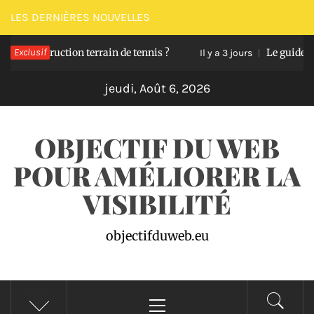
Passer
LES DERNIÈRES NOUVELLES
au
nstruction terrain de tennis ?
Exclusif
Le guide pour déni
contenu
Il y a 3 jours
jeudi, Août 6, 2026
OBJECTIF DU WEB
POUR AMÉLIORER LA
VISIBILITÉ
objectifduweb.eu
Menu
principal