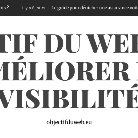
Le guide pour dénicher une assurance voiture pas chèr
Il y a 5 jours
TIF DU WE
MÉLIORER 
VISIBILIT
objectifduweb.eu