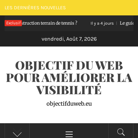
Passer
LES DERNIÈRES NOUVELLES
au
onstruction terrain de tennis ?
Exclusif
Le guide pour dé
contenu
Il y a 4 jours
vendredi, Août 7, 2026
OBJECTIF DU WEB
POUR AMÉLIORER LA
VISIBILITÉ
objectifduweb.eu
Menu
principal