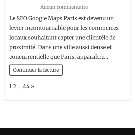
sur
Aucun commentaire
SEO
Le SEO Google Maps Paris est devenu un
Google
levier incontournable pour les commerces
Maps
locaux souhaitant capter une clientèle de
Paris
proximité. Dans une ville aussi dense et
:
concurrentielle que Paris, apparaître…
3
commerces
Continuer la lecture
gagnants
Page:
Next
1
2
…
44
»