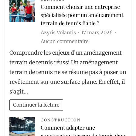
Comment choisir une entreprise
au
spécialisée pour un aménagement
climat
terrain de tennis fiable ?
de
Azyris Volantis
17 mars 2026
Nice
sur
Aucun commentaire
?
Comment
Comprendre les enjeux d’un aménagement
choisir
terrain de tennis réussi Un aménagement
une
terrain de tennis ne se résume pas à poser un
entreprise
revêtement sur une surface plane. En effet, il
spécialisée
s’agit…
pour
un
Continuer la lecture
aménagement
terrain
CONSTRUCTION
Comment adapter une
de
construction terrain de tennis dans