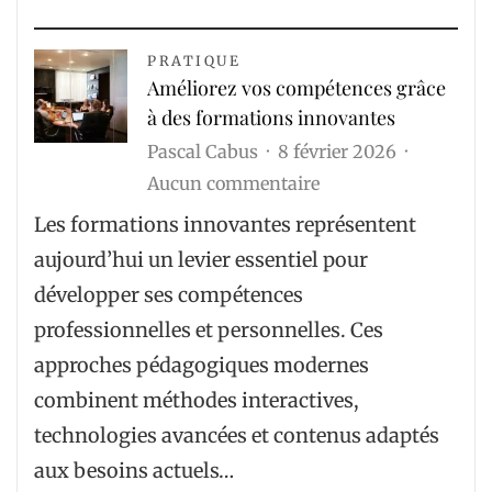
PRATIQUE
Améliorez vos compétences grâce
à des formations innovantes
Pascal Cabus
8 février 2026
sur
Aucun commentaire
Améliorez
Les formations innovantes représentent
vos
aujourd’hui un levier essentiel pour
compétences
développer ses compétences
grâce
professionnelles et personnelles. Ces
à
approches pédagogiques modernes
des
combinent méthodes interactives,
formations
technologies avancées et contenus adaptés
innovantes
aux besoins actuels…