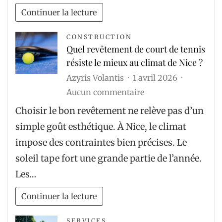
Continuer la lecture
CONSTRUCTION
Quel revêtement de court de tennis
résiste le mieux au climat de Nice ?
Azyris Volantis
1 avril 2026
sur
Aucun commentaire
Quel
Choisir le bon revêtement ne relève pas d’un
revêtement
simple goût esthétique. À Nice, le climat
de
impose des contraintes bien précises. Le
court
soleil tape fort une grande partie de l’année.
de
Les…
tennis
résiste
Continuer la lecture
le
mieux
SERVICES