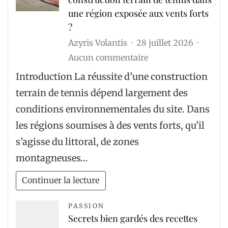
tennis
une région exposée aux vents forts
fiable
?
?
Azyris Volantis
28 juillet 2026
sur
Aucun commentaire
Comment
Introduction La réussite d’une construction
adapter
terrain de tennis dépend largement des
une
conditions environnementales du site. Dans
construction
les régions soumises à des vents forts, qu’il
terrain
s’agisse du littoral, de zones
de
montagneuses…
tennis
dans
Continuer la lecture
une
région
PASSION
Secrets bien gardés des recettes
exposée