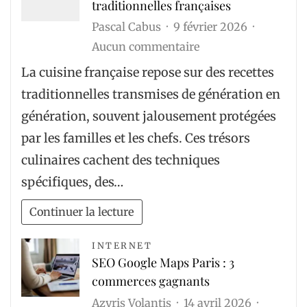
traditionnelles françaises
aux
Pascal Cabus
9 février 2026
vents
sur
Aucun commentaire
forts
Secrets
?
La cuisine française repose sur des recettes
bien
traditionnelles transmises de génération en
gardés
génération, souvent jalousement protégées
des
par les familles et les chefs. Ces trésors
recettes
culinaires cachent des techniques
traditionnelles
spécifiques, des…
françaises
Continuer la lecture
INTERNET
SEO Google Maps Paris : 3
commerces gagnants
Azyris Volantis
14 avril 2026