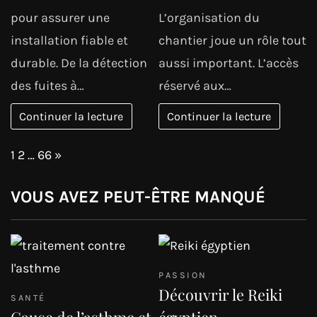
pour assurer une
L’organisation du
installation fiable et
chantier joue un rôle tout
durable. De la détection
aussi important. L’accès
des fuites à…
réservé aux…
Continuer la lecture
Continuer la lecture
Page:
Next
1
2
…
66
»
VOUS AVEZ PEUT-ÊTRE MANQUÉ
PASSION
Découvrir le Reiki
SANTÉ
Cause de l’asthme et
égyptien