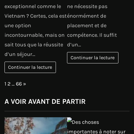
exceptionnel comme le
ne nécessite pas
Vietnam ? Certes, cela est
énormément de
une option
placement et de
incontournable, mais on
compétence. Il suffit
sait tous que la réussite
d’un…
d’un séjour…
Continuer la lecture
Continuer la lecture
Page:
Next
1
2
…
66
»
A VOIR AVANT DE PARTIR