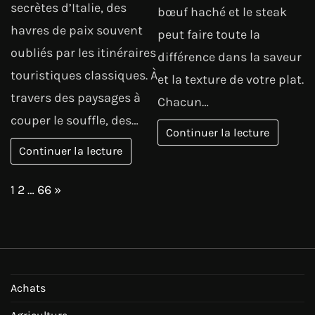
secrètes d’Italie, des
bœuf haché et le steak
havres de paix souvent
peut faire toute la
oubliés par les itinéraires
différence dans la saveur
touristiques classiques. À
et la texture de votre plat.
travers des paysages à
Chacun…
couper le souffle, des…
Continuer la lecture
Continuer la lecture
Page:
Next
1
2
…
66
»
Achats