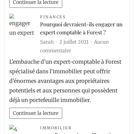
Continuer la lecture
FINANCES
Pourquoi devraient-ils engager un
expert comptable à Forest ?
Sarah
2 juillet 2021
Aucun
sur
commentaire
Pourquoi
L’embauche d’un expert-comptable à Forest
devraient-
spécialisé dans l’immobilier peut offrir
ils
d’énormes avantages aux propriétaires
engager
potentiels et aux personnes qui possèdent
un
déjà un portefeuille immobilier.
expert
comptable
Continuer la lecture
à
Forest
IMMOBILIER