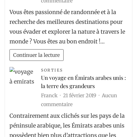
sur
commentaire
Les
Vous êtes passionné de randonnée et à la
meilleures
recherche des meilleures destinations pour
destinations
vous évader et explorer la nature à travers le
de
monde ? Vous êtes au bon endroit !…
randonnée
à
Continuer la lecture
découvrir
SORTIES
?
Un voyage en Émirats arabes unis :
la terre des grandeurs
Franck
21 février 2019
Aucun
sur
commentaire
Un
Contrairement aux clichés sur les pays de la
voyage
péninsule arabique, les Émirats arabes unis
en
possèdent bien plus d’attractions que les