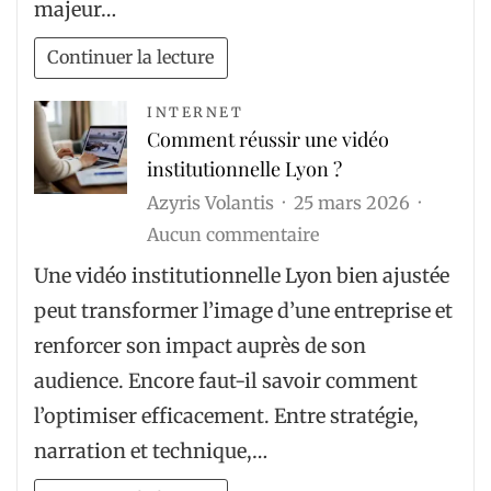
majeur…
voiture
:
Continuer la lecture
comment
contribuer
INTERNET
Comment réussir une vidéo
à
institutionnelle Lyon ?
la
Azyris Volantis
25 mars 2026
préservation
sur
Aucun commentaire
de
Comment
l’environnement
Une vidéo institutionnelle Lyon bien ajustée
réussir
peut transformer l’image d’une entreprise et
une
renforcer son impact auprès de son
vidéo
audience. Encore faut-il savoir comment
institutionnelle
l’optimiser efficacement. Entre stratégie,
Lyon
narration et technique,…
?