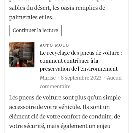
Émirats
sables du désert, les oasis remplies de
arabes
palmeraies et les…
unis
:
Continuer la lecture
la
terre
AUTO MOTO
Le recyclage des pneus de voiture :
des
comment contribuer à la
grandeurs
préservation de l’environnement
Marise
8 septembre 2023
Aucun
sur
commentaire
Le
Les pneus de voiture sont plus qu’un simple
recyclage
accessoire de votre véhicule. Ils sont un
des
élément clé de votre confort de conduite, de
pneus
votre sécurité, mais également un enjeu
de