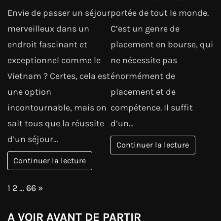
Envie de passer un séjour
portée de tout le monde.
merveilleux dans un
C’est un genre de
endroit fascinant et
placement en bourse, qui
exceptionnel comme le
ne nécessite pas
Vietnam ? Certes, cela est
énormément de
une option
placement et de
incontournable, mais on
compétence. Il suffit
sait tous que la réussite
d’un…
d’un séjour…
Continuer la lecture
Continuer la lecture
Page:
Next
1
2
…
66
»
A VOIR AVANT DE PARTIR