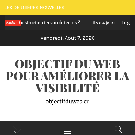
Passer
LES DERNIÈRES NOUVELLES
au
s construction terrain de tennis ?
Exclusif
Le guide pour 
contenu
Il y a 4 jours
vendredi, Août 7, 2026
OBJECTIF DU WEB
POUR AMÉLIORER LA
VISIBILITÉ
objectifduweb.eu
Menu
principal