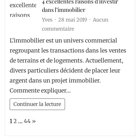
4 excellentes raisons d’investir
?
dans l’immobilier
Yves
28 mai 2019
Aucun
sur
commentaire
4
L’immobilier est un univers commercial
excellentes
regroupant les transactions dans les ventes
raisons
de terrains et de logements. Actuellement,
d’investir
divers particuliers décident de placer leur
dans
argent dans un projet immobilier.
l’immobilier
Commente expliquer…
Continuer la lecture
Page:
Next
1
2
…
44
»