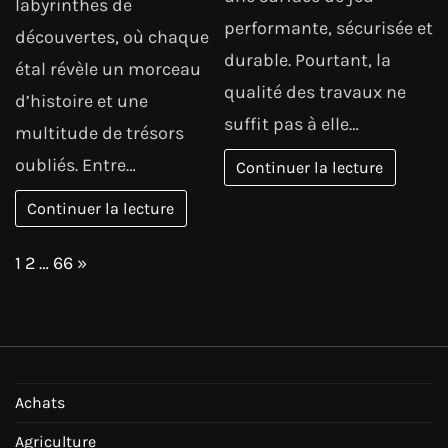
labyrinthes de
performante, sécurisée et
découvertes, où chaque
durable. Pourtant, la
étal révèle un morceau
qualité des travaux ne
d’histoire et une
suffit pas à elle…
multitude de trésors
oubliés. Entre…
Continuer la lecture
Continuer la lecture
Page:
Next
1
2
…
66
»
Achats
Agriculture