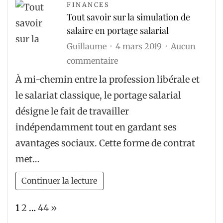
les
FINANCES
Tout savoir sur la simulation de
conduits
salaire en portage salarial
?
Guillaume
4 mars 2019
Aucun
sur
commentaire
Tout
À mi-chemin entre la profession libérale et
savoir
le salariat classique, le portage salarial
sur
désigne le fait de travailler
la
indépendamment tout en gardant ses
simulation
avantages sociaux. Cette forme de contrat
de
met…
salaire
en
Continuer la lecture
portage
salarial
Page:
Next
1
2
…
44
»