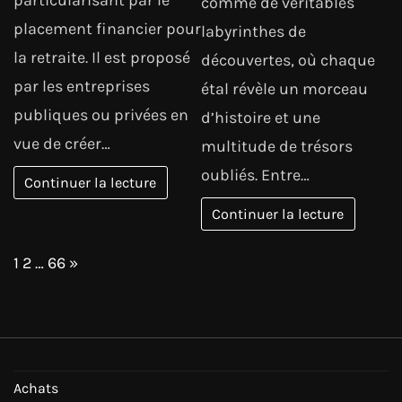
comme de véritables
placement financier pour
labyrinthes de
la retraite. Il est proposé
découvertes, où chaque
par les entreprises
étal révèle un morceau
publiques ou privées en
d’histoire et une
vue de créer…
multitude de trésors
oubliés. Entre…
Continuer la lecture
Continuer la lecture
Page:
Next
1
2
…
66
»
Achats