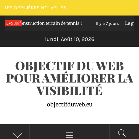
Passer
LES DERNIÈRES NOUVELLES
au
 construction terrain de tennis ?
Exclusif
Le guide pour 
contenu
Il y a 7 jours
lundi, Août 10, 2026
OBJECTIF DU WEB
POUR AMÉLIORER LA
VISIBILITÉ
objectifduweb.eu
Menu
principal