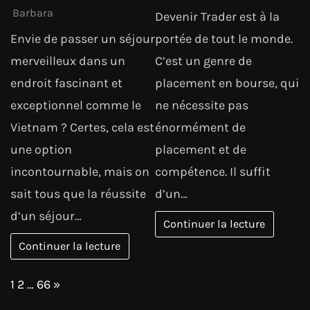
Barbara
Devenir Trader est à la
Envie de passer un séjour
portée de tout le monde.
merveilleux dans un
C’est un genre de
endroit fascinant et
placement en bourse, qui
exceptionnel comme le
ne nécessite pas
Vietnam ? Certes, cela est
énormément de
une option
placement et de
incontournable, mais on
compétence. Il suffit
sait tous que la réussite
d’un…
d’un séjour…
Continuer la lecture
Continuer la lecture
Page:
Next
1
2
…
66
»