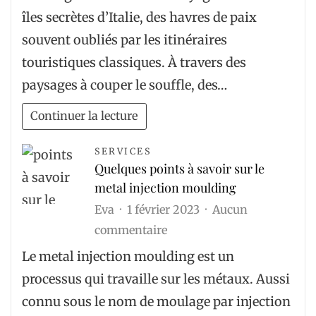
trésors
îles secrètes d’Italie, des havres de paix
cachés
souvent oubliés par les itinéraires
découvrirez-
touristiques classiques. À travers des
vous
paysages à couper le souffle, des…
sur
les
Continuer la lecture
îles
secrètes
SERVICES
Quelques points à savoir sur le
d’Italie
metal injection moulding
?
Eva
1 février 2023
Aucun
sur
commentaire
Quelques
Le metal injection moulding est un
points
processus qui travaille sur les métaux. Aussi
à
connu sous le nom de moulage par injection
savoir