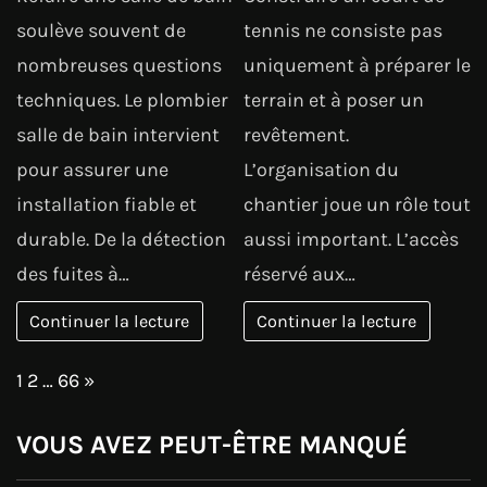
soulève souvent de
tennis ne consiste pas
nombreuses questions
uniquement à préparer le
techniques. Le plombier
terrain et à poser un
salle de bain intervient
revêtement.
pour assurer une
L’organisation du
installation fiable et
chantier joue un rôle tout
durable. De la détection
aussi important. L’accès
des fuites à…
réservé aux…
Continuer la lecture
Continuer la lecture
Page:
Next
1
2
…
66
»
VOUS AVEZ PEUT-ÊTRE MANQUÉ