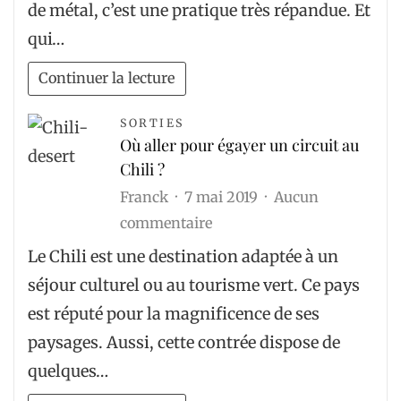
de métal, c’est une pratique très répandue. Et
sur
qui…
le
metal
Continuer la lecture
injection
moulding
SORTIES
Où aller pour égayer un circuit au
Chili ?
Franck
7 mai 2019
Aucun
sur
commentaire
Où
Le Chili est une destination adaptée à un
aller
séjour culturel ou au tourisme vert. Ce pays
pour
est réputé pour la magnificence de ses
égayer
paysages. Aussi, cette contrée dispose de
un
quelques…
circuit