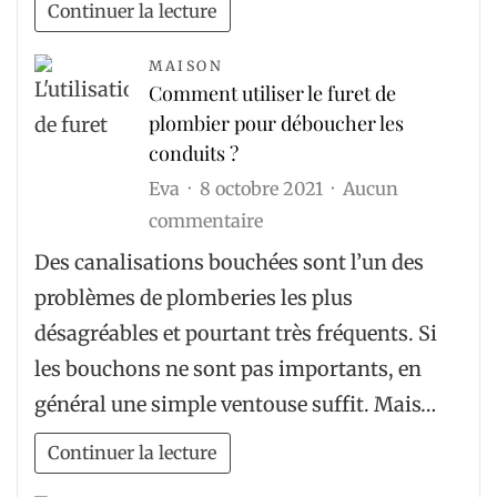
au
Continuer la lecture
Chili
?
MAISON
Comment utiliser le furet de
plombier pour déboucher les
conduits ?
Eva
8 octobre 2021
Aucun
sur
commentaire
Comment
Des canalisations bouchées sont l’un des
utiliser
problèmes de plomberies les plus
le
désagréables et pourtant très fréquents. Si
furet
les bouchons ne sont pas importants, en
de
général une simple ventouse suffit. Mais…
plombier
pour
Continuer la lecture
déboucher