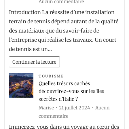
sur
Aucun commentaire
Comment
Introduction La réussite d’une installation
choisir
terrain de tennis dépend autant de la qualité
le
des matériaux que du savoir-faire de
bon
l’entreprise qui réalise les travaux. Un court
professionnel
de tennis est un…
pour
une
Continuer la lecture
installation
terrain
TOURISME
Quelles trésors cachés
de
découvrirez-vous sur les îles
tennis
secrètes d’Italie ?
?
Marise
21 juillet 2024
Aucun
sur
commentaire
Quelles
Immergez-vous dans un voyage au cœur des