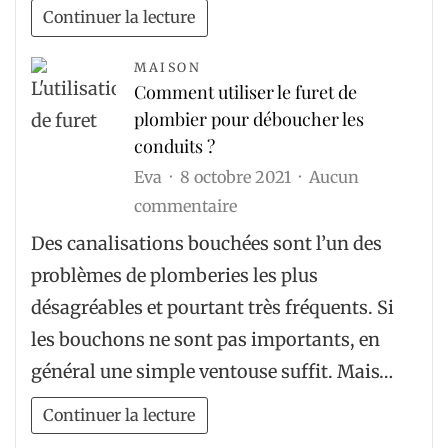
d’assurances
Continuer la lecture
MAISON
Comment utiliser le furet de
plombier pour déboucher les
conduits ?
Eva
8 octobre 2021
Aucun
sur
commentaire
Comment
Des canalisations bouchées sont l’un des
utiliser
problèmes de plomberies les plus
le
désagréables et pourtant très fréquents. Si
furet
les bouchons ne sont pas importants, en
de
général une simple ventouse suffit. Mais…
plombier
pour
Continuer la lecture
déboucher