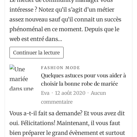
community
intéresse ? Notez qu’il s’agit d’un métier
manager
assez nouveau sauf qu’il connait un succès
:
phénoménal en ce moment. Depuis que le
le
web est entré dans…
parcours
à
Continuer la lecture
suivre
FASHION MODE
Quelques astuces pour vous aider à
choisir la bonne robe de mariée
Eva
12 août 2020
Aucun
sur
commentaire
Quelques
Vous a-t-il fait sa demande? Et vous avez dit
astuces
oui. Félicitations! Maintenant, il vous faut
pour
bien préparer le grand évènement et surtout