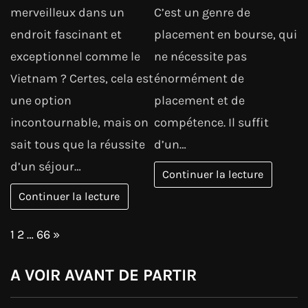
merveilleux dans un
C’est un genre de
endroit fascinant et
placement en bourse, qui
exceptionnel comme le
ne nécessite pas
Vietnam ? Certes, cela est
énormément de
une option
placement et de
incontournable, mais on
compétence. Il suffit
sait tous que la réussite
d’un…
d’un séjour…
Continuer la lecture
Continuer la lecture
Page:
Next
1
2
…
66
»
A VOIR AVANT DE PARTIR