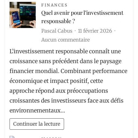
les
FINANCES
Quel avenir pour l’investissement
conduits
responsable ?
?
Pascal Cabus
11 février 2026
sur
Aucun commentaire
Quel
L’investissement responsable connaît une
avenir
croissance sans précédent dans le paysage
pour
financier mondial. Combinant performance
l’investissement
économique et impact positif, cette
responsable
approche répond aux préoccupations
?
croissantes des investisseurs face aux défis
environnementaux…
Continuer la lecture