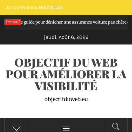
Passer
LES DERNIÈRES NOUVELLES
au
Le guide pour dénicher une assurance voiture pas chère et réellem
Exclusif
contenu
jeudi, Août 6, 2026
OBJECTIF DU WEB
POUR AMÉLIORER LA
VISIBILITÉ
objectifduweb.eu
Menu
principal