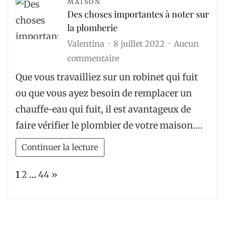
MAISON
Des choses importantes à noter sur
la plomberie
Valentina
8 juillet 2022
Aucun
sur
commentaire
Des
Que vous travailliez sur un robinet qui fuit
choses
ou que vous ayez besoin de remplacer un
importantes
chauffe-eau qui fuit, il est avantageux de
à
faire vérifier le plombier de votre maison.…
noter
sur
Continuer la lecture
la
Page:
Next
1
2
…
44
»
plomberie