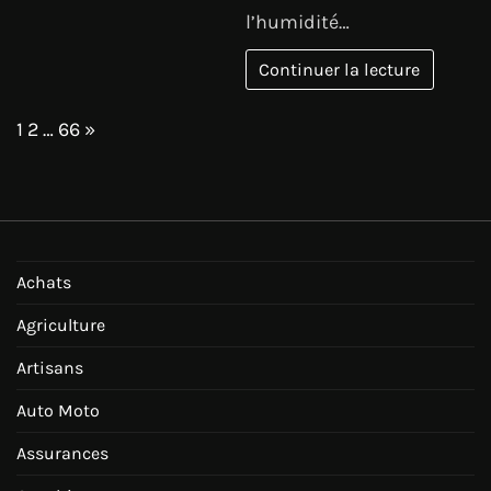
l’humidité…
Continuer la lecture
Page:
Next
1
2
…
66
»
Achats
Agriculture
Artisans
Auto Moto
Assurances