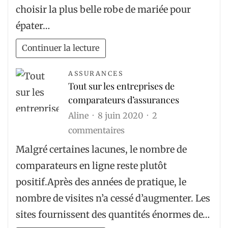
vous
choisir la plus belle robe de mariée pour
aider
épater…
à
choisir
Continuer la lecture
la
bonne
ASSURANCES
Tout sur les entreprises de
robe
comparateurs d’assurances
de
Aline
8 juin 2020
2
mariée
sur
commentaires
Tout
Malgré certaines lacunes, le nombre de
sur
comparateurs en ligne reste plutôt
les
positif.Après des années de pratique, le
entreprises
nombre de visites n’a cessé d’augmenter. Les
de
sites fournissent des quantités énormes de…
comparateurs